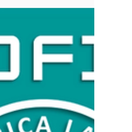
Central de atendimento
Somente o America Latina Kennel Clube possui
uma central de atendimento com médicos
veterinários para tirar dúvidas dos novos
tutores,...