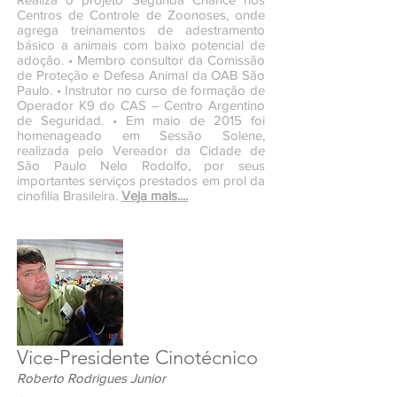
Centros de Controle de Zoonoses, onde
agrega treinamentos de adestramento
básico a animais com baixo potencial de
adoção. • Membro consultor da Comissão
de Proteção e Defesa Animal da OAB São
Paulo. • Instrutor no curso de formação de
Operador K9 do CAS – Centro Argentino
de Seguridad. • Em maio de 2015 foi
homenageado em Sessão Solene,
realizada pelo Vereador da Cidade de
São Paulo Nelo Rodolfo, por seus
importantes serviços prestados em prol da
cinofilia Brasileira.
Veja mais....
Vice-Presidente Cinotécnico
Roberto Rodrigues Junior