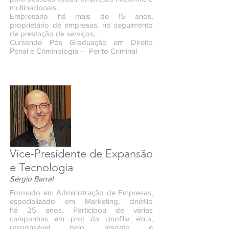
multinacionais.
Empresário há mais de 15 anos,
proprietário de empresas, no seguimento
de prestação de serviços;
Cursando Pós Graduação em Direito
Penal e Criminologia – Perito Criminal
Vice-Presidente de Expansão
e Tecnologia
Sérgio Barral
Formado em Administração de Empresas,
especializado em Marketing, cinófilo
há 25 anos. Participou de várias
campanhas em prol da cinofilia ética,
responsável pelo resgate e