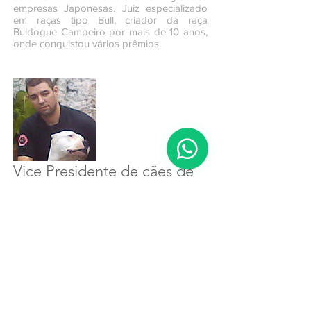
empresas Japonesas. Juiz especializado
em raças tipo Bull, criador da raça
Buldogue Campeiro por mais de 10 anos,
onde conquistou vários prêmios.
Vice Presidente de cães de
Trabalho e Cinotecnia
Diego Paredes
Cinófilo, Técnico em Veterinária e
Cinotécnico, membro fundador da
Unidade K9 grupo de certificação e
treinamento de cães de resgate e faro,
CMT de divisão e do canil do Bombeiros
Civil voluntário, coordenador geral das
unidades de cães de resgate dos
Resgatistas Unidos sem fronteira RUSF, na