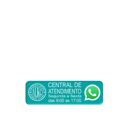
proporcionar a cinofilia que faltava em nosso país,
BEM ESTAR ANIMAL - SAÚDE E LONGEVIDADE
é a receita de sucesso nos Estados Unidos e Europ
era na cinofilia nacional e América Latina, intro
om esta nova modalidade.
Presidência