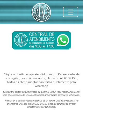
KENNEL CLUBS | ALKC
Clique no botão e seja atendido por um Kennel clube da
sua região, caso não encontre, clique no ALKC BRASIL,
todos os atendimentos são feitos diretamente pelo
whatsapp
Click on the button and be assisted by a Kennel Club in your region. If you can't
find one, click on ALKC BRASIL, all services are provided directly via WhatsApp.
Haz clic en el botón y recibe asistencia de un Kennel Club en tu región. Si no
encuentras uno, haz clic en ALKC BRASIL. Todos los servicios se ofrecen
directamente por WhatsApp.