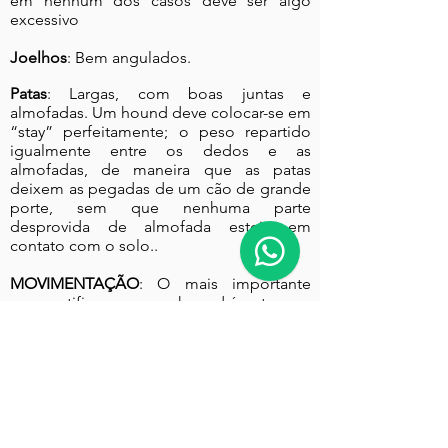
em nenhum dos casos deve ser algo
excessivo
Joelhos
: Bem angulados.
Patas
: Largas, com boas juntas e
almofadas. Um hound deve colocar-se em
“stay” perfeitamente; o peso repartido
igualmente entre os dedos e as
almofadas, de maneira que as patas
deixem as pegadas de um cão de grande
porte, sem que nenhuma parte
desprovida de almofada esteja em
contato com o solo..
MOVIMENTAÇÃO
: O mais importante
para certificar-se que o hound é apto para
seu propósito. Ação suave, poderosa e
sem esforço, com bom alcance
dos membros anteriores e os posteriores
mostrando uma poderosa propulsão,
com o cão se movimentando
corretamente tanto na frente quanto atrás.
Os jarretes e os joelhos jamais podem