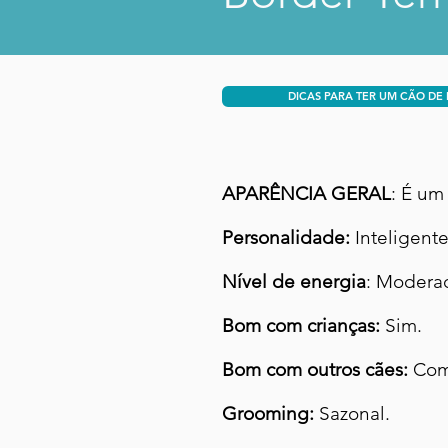
DICAS PARA TER UM CÃO DE
APARÊNCIA GERAL
: É um
Personalidade:
Inteligente,
Nível de energia
: Modera
Bom com crianças:
Sim.
Bom com outros cães:
Com 
Grooming:
Sazonal.