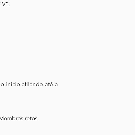
"V".
 início afilando até a
Membros retos.