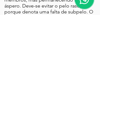
áspero. Deve-se evitar o pelo raso,
porque denota uma falta de subpelo. O
subpelo é uma camada de pelos finos e
cerrados que ficam sob o pelo de
cobertura, formando com ele um manto
impermeável.
COR
É geralmente cinza, tigrado ou
encarvoado. A pelagem preta é
igualmente aceita sem ser favorecida. A
pelagem clara não é admitida. Uma
estrela branca no peito é tolerada.
TAMANHO
: Machos: 62 a 68 cm.
Fêmeas: 59 a 65 cm.
FALTAS
Qualquer desvio dos termos deste
padrão deve ser considerado como falta
e penalizado na exata proporção de sua
gravidade e seus efeitos na saúde e bem