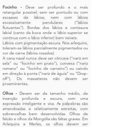
Focinho -
Deve ser profundo e o mais
retangular possível, sem ser pontudo ou com
escassez de lábios, nem com lábios
excessivamente pendulares (“lábios
flutuantes”). Bordas dos lábios e comissura
labial (canto da boca onde o lábio superior se
continua com o lábio inferior) bem visíveis.
Lábios com pigmentação escura. Nos arlequins,
toleram-se lábios parcialmente pigmentados ou
cor de carne (lábios rosados).
A cana nasal nunca deve ser côncava (“nariz em
sela” ou “focinho em prato”), convexa (“nariz
romano” ou “focinho de carneiro”) ou caindo
em direção à ponta (“nariz de águia” ou “Drop-
off”). Os masseteres não devem ser
proeminentes.
Olhos -
Devem ser de tamanho médio, de
inserção profunda e escura, com uma
expressão inteligente e viva. As pálpebras são
amendoadas e relativamente estreitas, com
sobrancelhas bem desenvolvidas. Olhos de
falcão e olhos da Mongólia são faltas graves. Em
Arlequins e Merles, os olhos devem ser