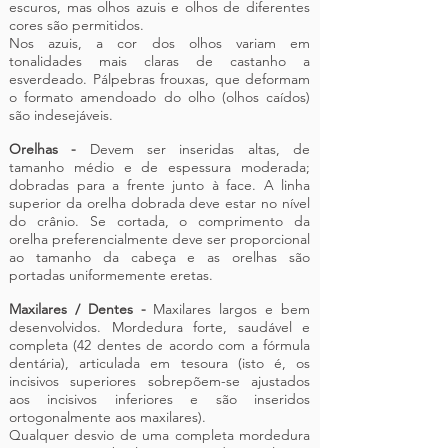
escuros, mas olhos azuis e olhos de diferentes
cores são permitidos.
Nos azuis, a cor dos olhos variam em
tonalidades mais claras de castanho a
esverdeado. Pálpebras frouxas, que deformam
o formato amendoado do olho (olhos caídos)
são indesejáveis.
Orelhas -
Devem ser inseridas altas, de
tamanho médio e de espessura moderada;
dobradas para a frente junto à face. A linha
superior da orelha dobrada deve estar no nível
do crânio. Se cortada, o comprimento da
orelha preferencialmente deve ser proporcional
ao tamanho da cabeça e as orelhas são
portadas uniformemente eretas.
Maxilares / Dentes -
Maxilares largos e bem
desenvolvidos. Mordedura forte, saudável e
completa (42 dentes de acordo com a fórmula
dentária), articulada em tesoura (isto é, os
incisivos superiores sobrepõem-se ajustados
aos incisivos inferiores e são inseridos
ortogonalmente aos maxilares).
Qualquer desvio de uma completa mordedura