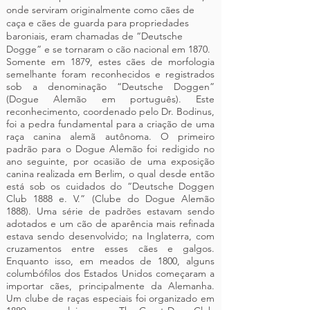
onde serviram originalmente como cães de
caça e cães de guarda para propriedades
baroniais, eram chamadas de “Deutsche
Dogge” e se tornaram o cão nacional em 1870.
Somente em 1879, estes cães de morfologia
semelhante foram reconhecidos e registrados
sob a denominação “Deutsche Doggen”
(Dogue Alemão em português). Este
reconhecimento, coordenado pelo Dr. Bodinus,
foi a pedra fundamental para a criação de uma
raça canina alemã autônoma. O primeiro
padrão para o Dogue Alemão foi redigido no
ano seguinte, por ocasião de uma exposição
canina realizada em Berlim, o qual desde então
está sob os cuidados do “Deutsche Doggen
Club 1888 e. V.” (Clube do Dogue Alemão
1888). Uma série de padrões estavam sendo
adotados e um cão de aparência mais refinada
estava sendo desenvolvido; na Inglaterra, com
cruzamentos entre esses cães e galgos.
Enquanto isso, em meados de 1800, alguns
columbófilos dos Estados Unidos começaram a
importar cães, principalmente da Alemanha.
Um clube de raças especiais foi organizado em