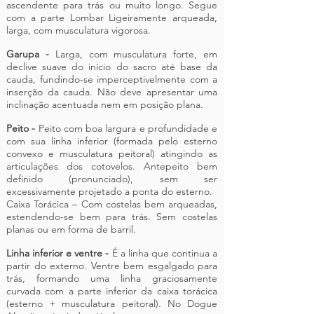
ascendente para trás ou muito longo. Segue
com a parte Lombar Ligeiramente arqueada,
larga, com musculatura vigorosa.
Garupa -
Larga, com musculatura forte, em
declive suave do início do sacro até base da
cauda, fundindo-se imperceptivelmente com a
inserção da cauda. Não deve apresentar uma
inclinação acentuada nem em posição plana.
Peito -
Peito com boa largura e profundidade e
com sua linha inferior (formada pelo esterno
convexo e musculatura peitoral) atingindo as
articulações dos cotovelos. Antepeito bem
definido (pronunciado), sem ser
excessivamente projetado a ponta do esterno.
Caixa Torácica – Com costelas bem arqueadas,
estendendo-se bem para trás. Sem costelas
planas ou em forma de barril.
Linha inferior e ventre -
É a linha que continua a
partir do externo. Ventre bem esgalgado para
trás, formando uma linha graciosamente
curvada com a parte inferior da caixa torácica
(esterno + musculatura peitoral). No Dogue