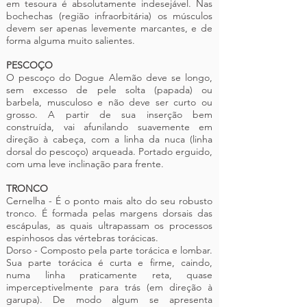
em tesoura é absolutamente indesejável. Nas
bochechas (região infraorbitária) os músculos
devem ser apenas levemente marcantes, e de
forma alguma muito salientes.
PESCOÇO
O pescoço do Dogue Alemão deve se longo,
sem excesso de pele solta (papada) ou
barbela, musculoso e não deve ser curto ou
grosso. A partir de sua inserção bem
construída, vai afunilando suavemente em
direção à cabeça, com a linha da nuca (linha
dorsal do pescoço) arqueada. Portado erguido,
com uma leve inclinação para frente.
TRONCO
Cernelha - É o ponto mais alto do seu robusto
tronco. É formada pelas margens dorsais das
escápulas, as quais ultrapassam os processos
espinhosos das vértebras torácicas.
Dorso - Composto pela parte torácica e lombar.
Sua parte torácica é curta e firme, caindo,
numa linha praticamente reta, quase
imperceptivelmente para trás (em direção à
garupa).
De modo algum se apresenta