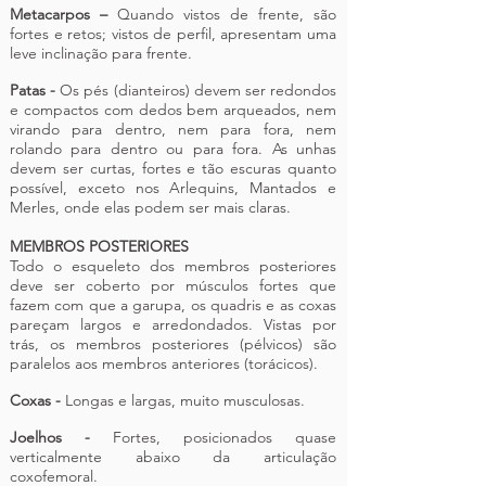
Metacarpos –
Quando vistos de frente, são
fortes e retos; vistos de perfil, apresentam uma
leve inclinação para frente.
Patas -
Os pés (dianteiros) devem ser redondos
e compactos com dedos bem arqueados, nem
virando para dentro, nem para fora, nem
rolando para dentro ou para fora. As unhas
devem ser curtas, fortes e tão escuras quanto
possível, exceto nos Arlequins, Mantados e
Merles, onde elas podem ser mais claras.
MEMBROS POSTERIORES
Todo o esqueleto dos membros posteriores
deve ser coberto por músculos fortes que
fazem com que a garupa, os quadris e as coxas
pareçam largos e arredondados. Vistas por
trás, os membros posteriores (pélvicos) são
paralelos aos membros anteriores (torácicos).
Coxas -
Longas e largas, muito musculosas.
Joelhos -
Fortes, posicionados quase
verticalmente abaixo da articulação
coxofemoral.