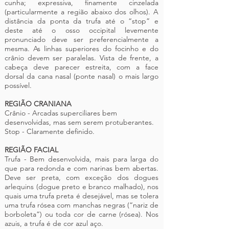
cunha; expressiva, finamente cinzelada
(particularmente a região abaixo dos olhos). A
distância da ponta da trufa até o “stop” e
deste até o osso occipital levemente
pronunciado deve ser preferencialmente a
mesma. As linhas superiores do focinho e do
crânio devem ser paralelas. Vista de frente, a
cabeça deve parecer estreita, com a face
dorsal da cana nasal (ponte nasal) o mais largo
possível.
REGIÃO CRANIANA
Crânio - Arcadas superciliares bem
desenvolvidas, mas sem serem protuberantes.
Stop - Claramente definido.
REGIÃO FACIAL
Trufa - Bem desenvolvida, mais para larga do
que para redonda e com narinas bem abertas.
Deve ser preta, com exceção dos dogues
arlequins (dogue preto e branco malhado), nos
quais uma trufa preta é desejável, mas se tolera
uma trufa rósea com manchas negras (“nariz de
borboleta”) ou toda cor de carne (rósea). Nos
azuis, a trufa é de cor azul aço.