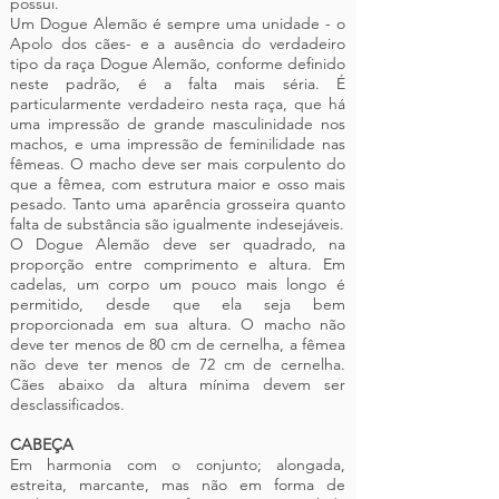
possui.
Um Dogue Alemão é sempre uma unidade - o
Apolo dos cães- e a ausência do verdadeiro
tipo da raça Dogue Alemão, conforme definido
neste padrão, é a falta mais séria. É
particularmente verdadeiro nesta raça, que há
uma impressão de grande masculinidade nos
machos, e uma impressão de feminilidade nas
fêmeas. O macho deve ser mais corpulento do
que a fêmea, com estrutura maior e osso mais
pesado. Tanto uma aparência grosseira quanto
falta de substância são igualmente indesejáveis.
O Dogue Alemão deve ser quadrado, na
proporção entre comprimento e altura. Em
cadelas, um corpo um pouco mais longo é
permitido, desde que ela seja bem
proporcionada em sua altura. O macho não
deve ter menos de 80 cm de cernelha, a fêmea
não deve ter menos de 72 cm de cernelha.
Cães abaixo da altura mínima devem ser
desclassificados.
CABEÇA
Em harmonia com o conjunto; alongada,
estreita, marcante, mas não em forma de