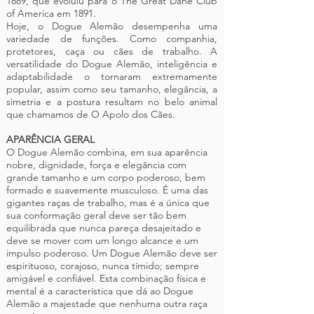
1889, que evoluiu para o The Great Dane Club
of America em 1891.
Hoje, o Dogue Alemão desempenha uma
variedade de funções. Como companhia,
protetores, caça ou cães de trabalho. A
versatilidade do Dogue Alemão, inteligência e
adaptabilidade o tornaram extremamente
popular, assim como seu tamanho, elegância, a
simetria e a postura resultam no belo animal
que chamamos de O Apolo dos Cães.
APARÊNCIA GERAL
O Dogue Alemão combina, em sua aparência
nobre, dignidade, força e elegância com
grande tamanho e um corpo poderoso, bem
formado e suavemente musculoso. É uma das
gigantes raças de trabalho, mas é a única que
sua conformação geral deve ser tão bem
equilibrada que nunca pareça desajeitado e
deve se mover com um longo alcance e um
impulso poderoso. Um Dogue Alemão deve ser
espirituoso, corajoso, nunca tímido; sempre
amigável e confiável. Esta combinação física e
mental é a característica que dá ao Dogue
Alemão a majestade que nenhuma outra raça