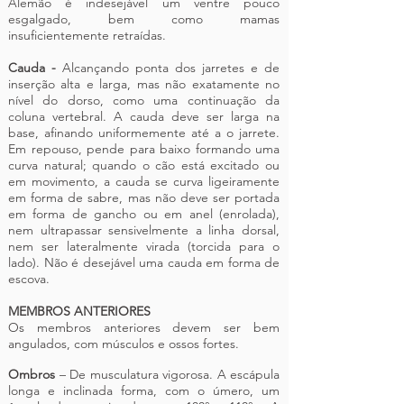
Alemão é indesejável um ventre pouco
esgalgado, bem como mamas
insuficientemente retraídas.
Cauda -
Alcançando ponta dos jarretes e de
inserção alta e larga, mas não exatamente no
nível do dorso, como uma continuação da
coluna vertebral. A cauda deve ser larga na
base, afinando uniformemente até a o jarrete.
Em repouso, pende para baixo formando uma
curva natural; quando o cão está excitado ou
em movimento, a cauda se curva ligeiramente
em forma de sabre, mas não deve ser portada
em forma de gancho ou em anel (enrolada),
nem ultrapassar sensivelmente a linha dorsal,
nem ser lateralmente virada (torcida para o
lado). Não é desejável uma cauda em forma de
escova.
MEMBROS ANTERIORES
Os membros anteriores devem ser bem
angulados, com músculos e ossos fortes.
Ombros
– De musculatura vigorosa. A escápula
longa e inclinada forma, com o úmero, um