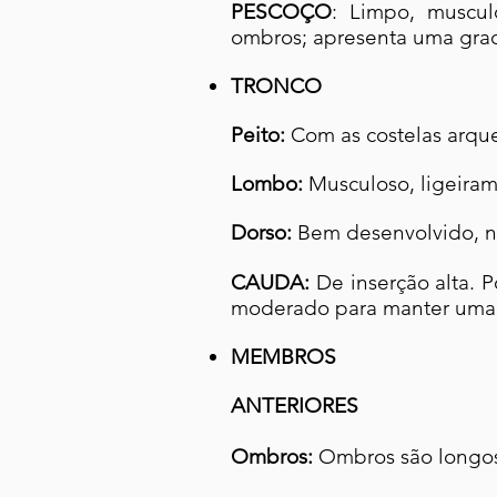
PESCOÇO
: Limpo, muscu
ombros; apresenta uma graci
TRONCO
Peito:
Com as costelas arqu
Lombo:
Musculoso, ligeiram
Dorso:
Bem desenvolvido, ni
CAUDA:
De inserção alta. 
moderado para manter uma 
MEMBROS
ANTERIORES
Ombros:
Ombros são longos 