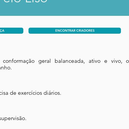
AÇA
ENCONTRAR CRIADORES
 conformação geral balanceada, ativo e vivo, 
anho.
ecisa de exercícios diários.
upervisão.