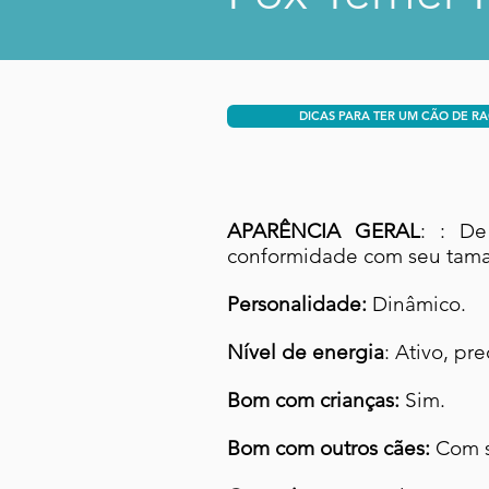
DICAS PARA TER UM CÃO DE R
APARÊNCIA GERAL
: : De
conformidade com seu tam
Personalidade:
Dinâmico.
Nível de energia
: Ativo, pr
Bom com crianças:
Sim.
Bom com outros cães:
Com s