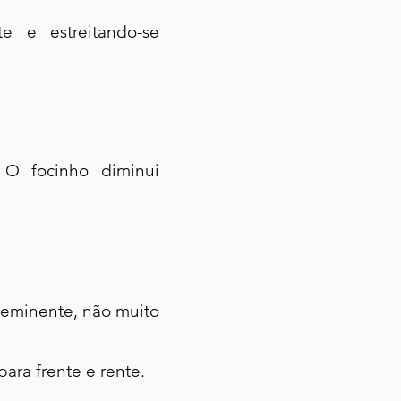
te e estreitando-se
 O focinho diminui
oeminente, não muito
ra frente e rente.