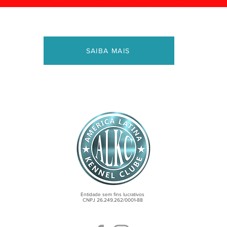
SAIBA MAIS
Entidade sem fins lucrativos
CNPJ 26.249.262/0001-88