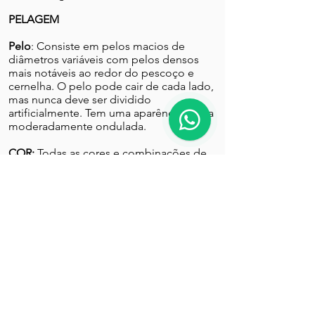
PELAGEM
Pelo
: Consiste em pelos macios de
diâmetros variáveis ​​com pelos densos
mais notáveis ao redor do pescoço e
cernelha. O pelo pode cair de cada lado,
mas nunca deve ser dividido
artificialmente. Tem uma aparência leve a
moderadamente ondulada.
COR:
Todas as cores e combinações de
cores são aceitáveis, sem qualquer
preferência dada.
TAMANHO:
26 a 32 cm.
FALTAS
Qualquer desvio em relação a este
padrão deve ser considerado como falta
e penalizado na exata proporção de sua
gravidade e seus efeitos na saúde e bem
estar do cão.