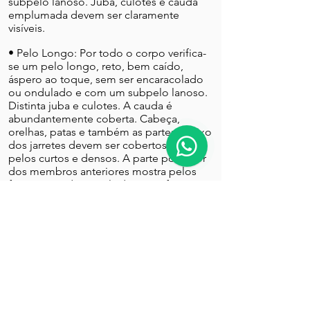
subpelo lanoso. Juba, culotes e cauda
emplumada devem ser claramente
visíveis.
• Pelo Longo: Por todo o corpo verifica-
se um pelo longo, reto, bem caído,
áspero ao toque, sem ser encaracolado
ou ondulado e com um subpelo lanoso.
Distinta juba e culotes. A cauda é
abundantemente coberta. Cabeça,
orelhas, patas e também as partes abaixo
dos jarretes devem ser cobertos de
pelos curtos e densos. A parte posterior
dos membros anteriores mostra pelos
fortemente desenvolvidos, que ficam
mais curtos em direção às patas,
chamado de plumas. Sem franjas nas
orelhas.
• Pelo Duro: Denso, áspero e
desgrenhado e lanoso; subpelo denso
por todo o corpo, exceto na cabeça. O
pelo deve ser rente. Os lábios superiores
e inferiores devem ser bem cobertos por