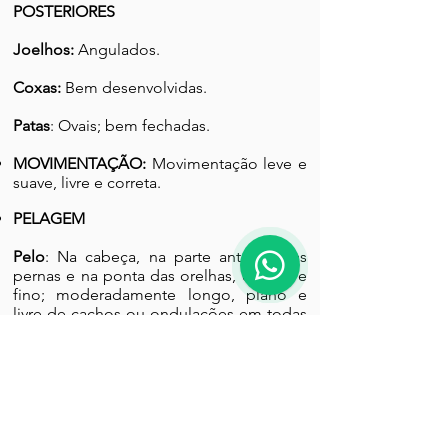
POSTERIORES
Joelhos:
Angulados.
Coxas:
Bem desenvolvidas.
Patas
: Ovais; bem fechadas
.
MOVIMENTAÇÃO:
Movimentação leve e
suave, livre e correta.
PELAGEM
Pelo
: Na cabeça, na parte anterior das
pernas e na ponta das orelhas, é curto e
fino; moderadamente longo, plano e
livre de cachos ou ondulações em todas
as outras partes do corpo. As franjas, na
parte superior das orelhas, são longas e
sedosas; na parte posterior das pernas,
são longas, finos, lisos e retos; franjas no
abdômen podem se estender até o
peito e a garganta.