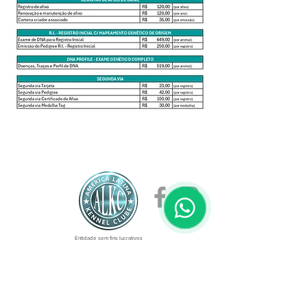
Entidade sem fins lucrativos
CNPJ
26.249.262
/0001-88
Reconhecimento Internacional: