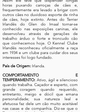
Assim ele teve que dispender longas
horas puxando carroças de cães e,
frequentemente era levado a brigar com
outros cães no duvidoso esporte de rinha
de cães, hoje extinto. Antes do Terrier
Irlandês do Glen do Imaal tornar-se
conhecido nas exposições caninas, ele
desenvolveu através de gerações de
trabalho árduo o forte e troncudo cão
que conhecemos hoje. O Kennel Clube
Irlandês reconheceu oficialmente a raça
em 1934 e um clube para cuidar dos seus
interesses foi logo fundado.
País de Origem:
Irlanda.
COMPORTAMENTO E
TEMPERAMENTO:
Ativo, ágil e silencioso
quando trabalha. Caçador e esperto, com
grande coragem quando requerido,
entretanto, meigo e dócil que emana
personalidade; sua natureza leal e
afetuosa faz dele um cão muito aceitável
nas casas e de companhia. Diz-se que o