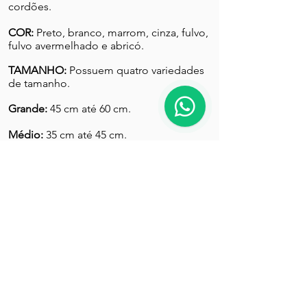
cordões.
COR:
Preto, branco, marrom, cinza, fulvo,
fulvo avermelhado e abricó.
TAMANHO:
Possuem quatro variedades
de tamanho.
Grande:
45 cm até 60 cm.
Médio:
35 cm até 45 cm.
Miniatura:
28 cm até 35 cm
Anão:
Acima de 24 cm (tolerância de
menos 1cm) até 28 cm.
FALTAS
Qualquer desvio em relação a este
padrão deve ser considerado como falta
e penalizado na exata proporção de sua
gravidade e seus efeitos na saúde e bem
estar do cão.