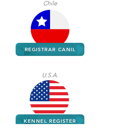
Chile
REGISTRAR CANIL
U.S.A.
KENNEL REGISTER