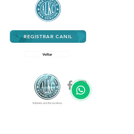
REGISTRAR CANIL
Voltar
Entidade sem fins lucrativos
CNPJ
26.249.262
/0001-88
Reconhecimento Internacional: