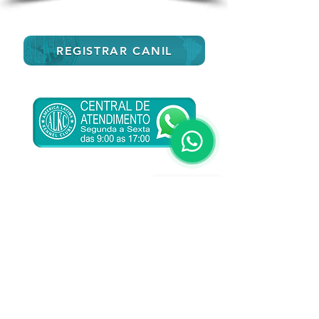
REGISTRAR CANIL
Voltar
Entidade sem fins lucrativos
CNPJ
26.249.262
/0001-88
Reconhecimento Internacional: