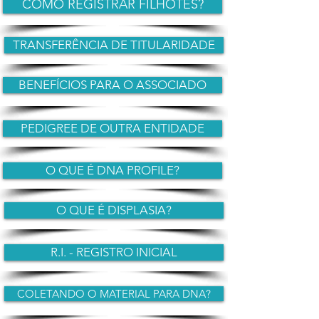
COMO REGISTRAR FILHOTES?
TRANSFERÊNCIA DE TITULARIDADE
BENEFÍCIOS PARA O ASSOCIADO
PEDIGREE DE OUTRA ENTIDADE
O QUE É DNA PROFILE?
O QUE É DISPLASIA?
R.I. - REGISTRO INICIAL
COLETANDO O MATERIAL PARA DNA?