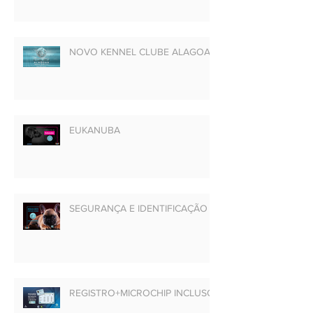
NOVO KENNEL CLUBE ALAGOAS
EUKANUBA
SEGURANÇA E IDENTIFICAÇÃO
REGISTRO+MICROCHIP INCLUSO