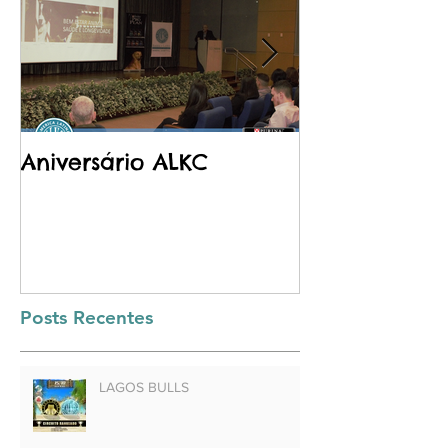
Aniversário ALKC
Purina - Pro
Posts Recentes
LAGOS BULLS