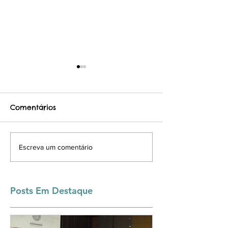
Comentários
CÃES COM
Central de
Escreva um comentário
PROCEDÊNCIA
atendimento
Posts Em Destaque