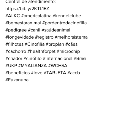
Central de atendimento:
https://bit.ly/2KTL1EZ
#ALKC
#americalatina
#kennelclube
#bemestaranimal
#pordentrodacinofilia
#pedigree
#canil
#saúdeanimal
#longevidade
#registro
#melhorsistema
#filhotes
#Cinofilia
#proplan
#cães
#cachorro
#healthforpet
#microchip
#criador
#cinófilo
#internacional
#Brasil
#UKP
#MYALIANZA
#WCHSA
#beneficios
#love
#TARJETA
#accb
#Eukanuba