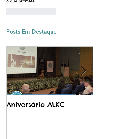
o que promete.
Curtir
Responder
Posts Em Destaque
Aniversário ALKC
Purina - Pro