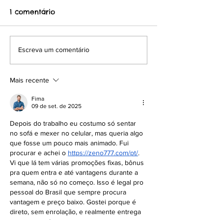
1 comentário
NOVO KENNEL CLUBE
SEGURANÇA E
Escreva um comentário
ALAGOAS
IDENTIFICAÇÃ
Mais recente
Fima
09 de set. de 2025
Depois do trabalho eu costumo só sentar 
no sofá e mexer no celular, mas queria algo 
que fosse um pouco mais animado. Fui 
procurar e achei o 
https://zeno777.com/pt/
. 
Vi que lá tem várias promoções fixas, bônus 
pra quem entra e até vantagens durante a 
semana, não só no começo. Isso é legal pro 
pessoal do Brasil que sempre procura 
vantagem e preço baixo. Gostei porque é 
direto, sem enrolação, e realmente entrega 