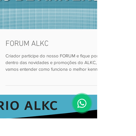
Conheça o Beagle
Dizem que o Beagle deve ter sido produzido a
partir do grande Foxhound para caçar com os
homens a pé, de preferência atrás da lebre. Ele...