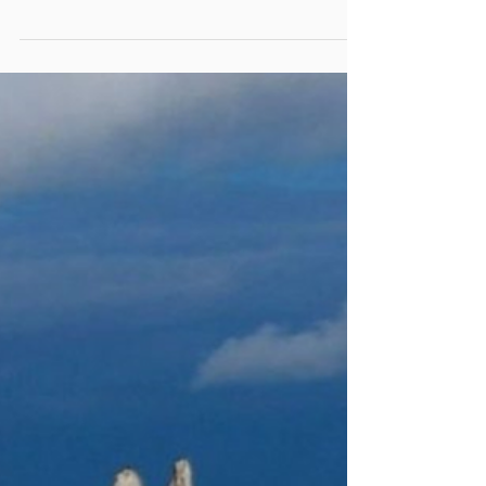
Borzoi
O Russkaya Psovaya Borzaya tem sido parte
integrante da cultura nacional e da história russa
durante nove séculos. A crônica francesa do...