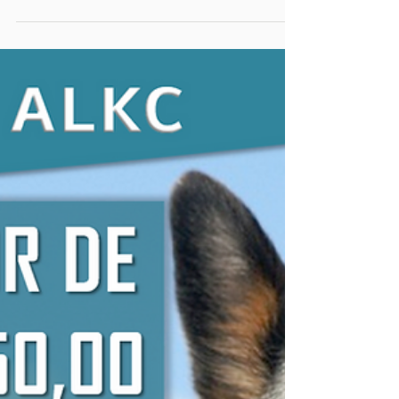
Gratidão
G R A T I D Ã O, é a palavra que estamos
usando amplamente no mês de aniversário do
ALKC, reconhecimento dos criadores é o nosso
prêmio,...