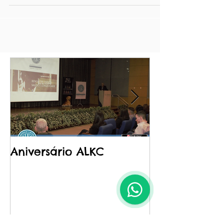
Seminário IPO em Manaus
Neste final de semana fizemos o seminário de
cães de trabalho, guarda e proteção, organizado
pelo Gian Carlos Corrêa e ministrado pelo...