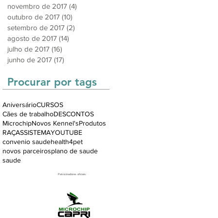
novembro de 2017
(4)
4 posts
outubro de 2017
(10)
10 posts
setembro de 2017
(2)
2 posts
agosto de 2017
(14)
14 posts
julho de 2017
(16)
16 posts
junho de 2017
(17)
17 posts
Procurar por tags
Aniversário
CURSOS
Cães de trabalho
DESCONTOS
Microchip
Novos Kennel's
Produtos
RAÇAS
SISTEMA
YOUTUBE
convenio saude
health4pet
novos parceiros
plano de saude
saude
Patrocinadores oficiais: