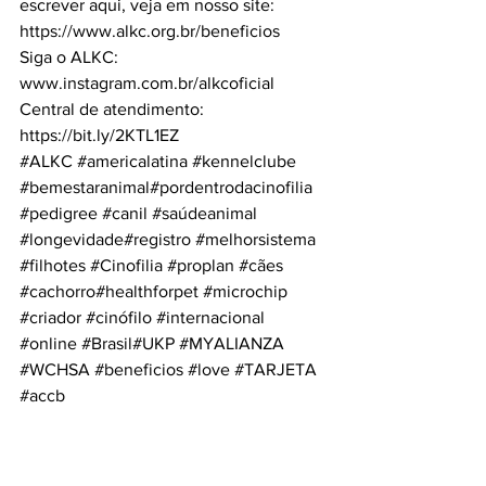
escrever aqui, veja em nosso site:
https://www.alkc.org.br/beneficios
Siga o ALKC:
www.instagram.com.br/alkcoficial
Central de atendimento:
https://bit.ly/2KTL1EZ
#ALKC
#americalatina
#kennelclube
#bemestaranimal
#pordentrodacinofilia 
#pedigree
#canil
#saúdeanimal
#longevidade
#registro 
#melhorsistema
#filhotes
#Cinofilia
#proplan
#cães
#cachorro
#healthforpet 
#microchip
#criador
#cinófilo
#internacional
#online
#Brasil
#UKP 
#MYALIANZA
#WCHSA
#beneficios
#love
#TARJETA
#accb