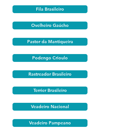
Fila Brasileiro
Ovelheiro Gaúcho
Pastor da Mantiqueira
Podengo Crioulo
Rastreador Brasileiro
Terrier Brasileiro
Veadeiro Nacional
Veadeiro Pampeano